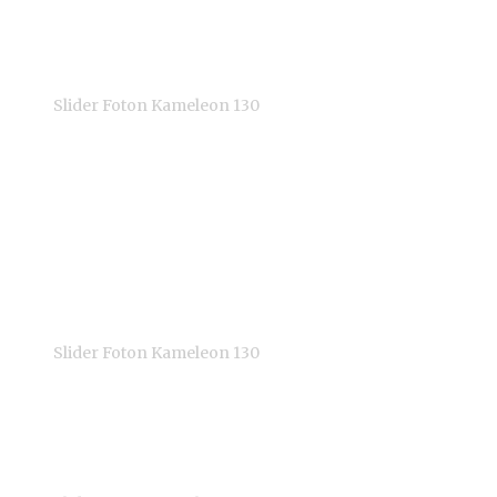
Jeżeli nie mamy odpowiedniej głowicy, warto również w taką s
kamery w trakcie ruchu pod kątem.
Slider Foton Kameleon 130
Slider Kameleon SLK130 w praktyce
W zestawie z kupionym urządzeniem dostałem porządną torbę 
przymocować do niego sprzęt nagrywający do 5 kilogramów. W 
jest stosowana przez większość głowic dostępnych na rynku. W 
Slider Foton Kameleon 130
Jest to specjalne pokrętło, które w trakcie obrotu blokuje pr
ustawimy pod kątem czy podczas przestawiania statywu ze spr