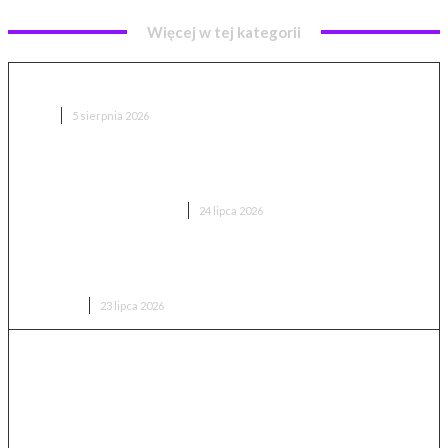
Więcej w tej kategorii
Hydrofast C300 – recenzja i test. Czy warto kupić?
AGD
5 sierpnia 2026
Philips 27B2U4601 test – monitor biurowy i stacja
dokująca w jednym
KOMPUTERY I ELEKTRONIKA
24 lipca 2026
Duotts E26 po testach – czy warto kupić flagowego
fatbike’a tej marki?
RECENZJE
23 lipca 2026