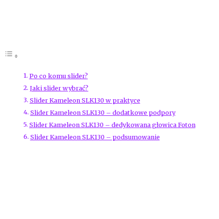
Zawartość artykułu
Po co komu slider?
Jaki slider wybrać?
Slider Kameleon SLK130 w praktyce
Slider Kameleon SLK130 – dodatkowe podpory
Slider Kameleon SLK130 – dedykowana głowica Foton
Slider Kameleon SLK130 – podsumowanie
Kameleon SLK130 to polska konstrukcja stworzona przez firmę F
praktyce? Opinie, test.
Kameleon SLK130 to urządzenie przydatne w filmowaniu. Poza f
zauważyliście, że ostatnio mocno inwestuję w profesjonalny sp
porządny statyw, softboxy oraz dwie świetne lampy światła stałe