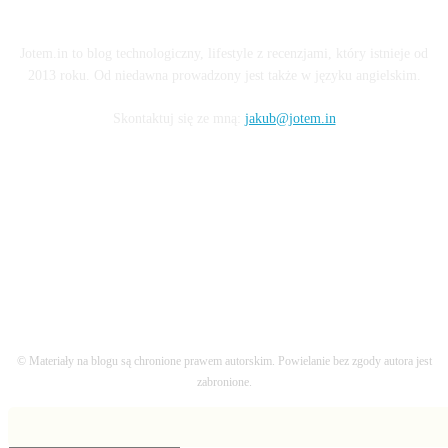
O BLOGU
Jotem.in to blog technologiczny, lifestyle z recenzjami, który istnieje od
2013 roku. Od niedawna prowadzony jest także w języku angielskim.
Skontaktuj się ze mną:
jakub@jotem.in
OBSERWUJ MNIE
© Materiały na blogu są chronione prawem autorskim. Powielanie bez zgody autora jest
zabronione.