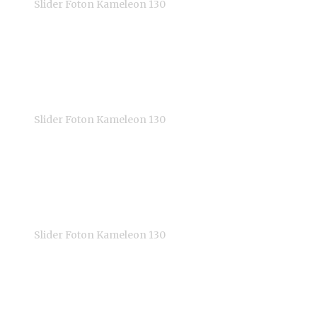
Slider Foton Kameleon 130
Wspominając o blokadach, warto powiedzieć również o gumowy
slidera. Przydało mi się to w trakcie nagrywania właśnie pod 
zmierzał w kierunku ziemi zatrzymując się spokojnie na końcu
Slider Foton Kameleon 130
Ciekawostką są także nogi z regulowanymi stopkami, które znajd
nie potrzebujemy dodatkowego statywu by nagrywać z ziemi. Każ
nierównościach.
Slider Foton Kameleon 130
Pod spodem slidera znalazły się dwie płytki montażowe pozwalaj
Płytki możemy przesuwać swobodnie pod szyną a poluzujemy c