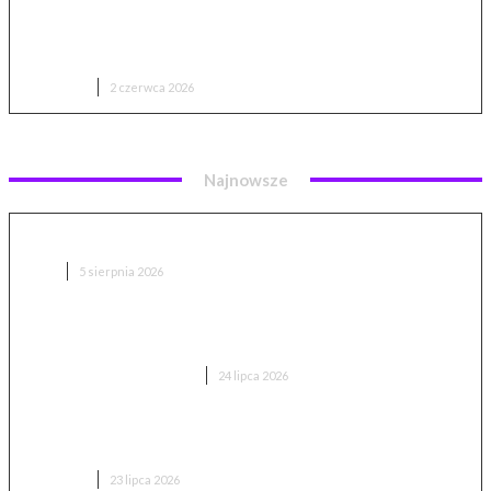
MOVA Fresh 20 Sensus – recenzja szczoteczki
sonicznej z detektorem płytki nazębnej
RECENZJE
2 czerwca 2026
Najnowsze
Hydrofast C300 – recenzja i test. Czy warto kupić?
AGD
5 sierpnia 2026
Philips 27B2U4601 test – monitor biurowy i stacja
dokująca w jednym
KOMPUTERY I ELEKTRONIKA
24 lipca 2026
Duotts E26 po testach – czy warto kupić flagowego
fatbike’a tej marki?
RECENZJE
23 lipca 2026