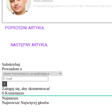
https://jotem.in
Prowadzę bloga jotem.in od 2013 roku. Prywatnie zajmuje s
POPRZEDNI ARTYKUŁ
Mop parowy Dirt Devil AquaClean DD 302 (recenzja)
NASTĘPNY ARTYKUŁ
Nawilżacz i oczyszczacz powietrza Gotie GNA-351 
recenzja)
Subskrybuj
Powiadom o
Zaloguj się, aby skomentować
0
Komentarze
Najstarsze
Najnowsze
Najwięcej głosów