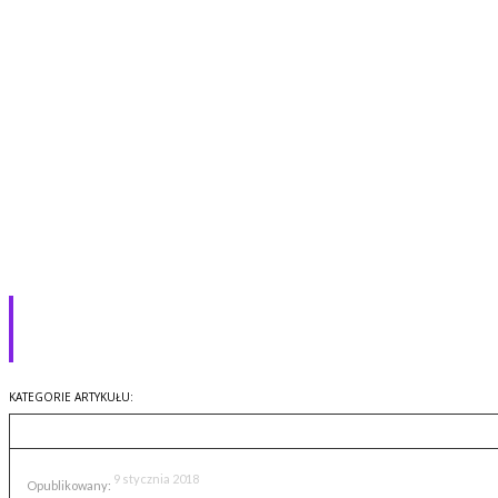
Slider Foton Kameleon SLK130 z
podporami i głowicą (recenzja)
Recenzje
Sprzęt foto i video
KATEGORIE ARTYKUŁU:
9 stycznia 2018
Opublikowany: