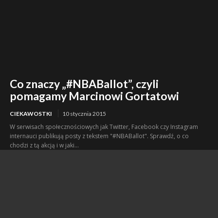
Co znaczy „#NBABallot”, czyli
pomagamy Marcinowi Gortatowi
CIEKAWOSTKI
10 stycznia 2015
W serwisach społecznościowych jak Twitter, Facebook czy Instagram
internauci publikują posty z tekstem "#NBABallot". Sprawdź, o co
chodzi z tą akcją i w jaki...