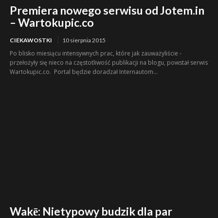
Premiera nowego serwisu od Jotem.in
– Wartokupic.co
CIEKAWOSTKI
10 sierpnia 2015
Po blisko miesiącu intensywnych prac, które jak zauważyliście -
przełożyły się nieco na częstotliwość publikacji na blogu, powstał serwis
Wartokupic.co. Portal będzie doradzał Internautom...
Wakē: Nietypowy budzik dla par