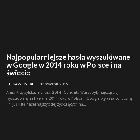
Najpopularniejsze hasła wyszukiwane
w Google w 2014 roku w Polsce i na
świecie
CIEKAWOSTKI
12 stycznia 2015
Anna Przybylska, mundial 2014 i Conchita Wurst były najczęściej
wyszukiwanymi hasłami 2014 roku w Polsce. Google ogłasza coroczną,
14. już listę haseł najszybciej zyskujących na...