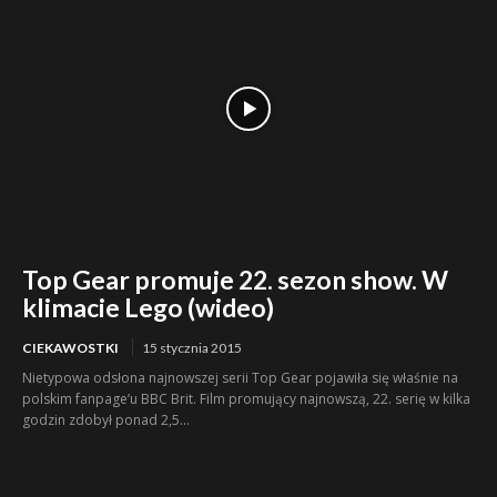
Top Gear promuje 22. sezon show. W
klimacie Lego (wideo)
CIEKAWOSTKI
15 stycznia 2015
Nietypowa odsłona najnowszej serii Top Gear pojawiła się właśnie na
polskim fanpage’u BBC Brit. Film promujący najnowszą, 22. serię w kilka
godzin zdobył ponad 2,5...