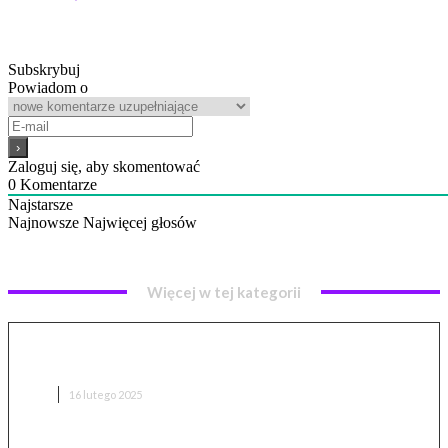
Gra Timeline: Wiedza
Ogólna (recenzja, opinie)
Subskrybuj
Powiadom o
Zaloguj się, aby skomentować
0
Komentarze
Najstarsze
Najnowsze
Najwięcej głosów
Więcej w tej kategorii
„Gramy razem” w Foundation – budujemy
średniowieczne miasto
GRY
16 lutego 2025
The Blood of Dawnwalker – nowy rozdział od