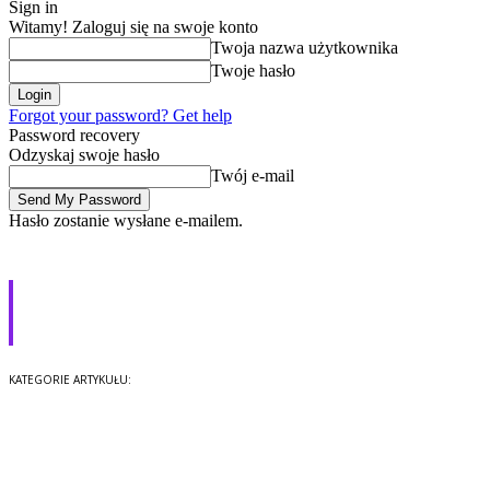
Sign in
Witamy! Zaloguj się na swoje konto
Twoja nazwa użytkownika
Twoje hasło
Forgot your password? Get help
Password recovery
Odzyskaj swoje hasło
Twój e-mail
Hasło zostanie wysłane e-mailem.
E-sport coraz popularniejszy.
Rekordowe nagrody i kary
Gry
Media
KATEGORIE ARTYKUŁU: