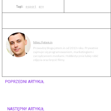
Tagi:
esport
gry
Jakub Markiewicz
https://jotem.in
Prowadzę bloga jotem.in od 2013 roku. Prywatnie
zajmuje się programowaniem, marketingiem i
zarządzaniem mediami. Hobbistycznie lubię robić
zdjęcia oraz kręcić filmy.
POPRZEDNI ARTYKUŁ
Fall Guys: Ultimate
Knockout (recenzja,
opinie)
NASTĘPNY ARTYKUŁ