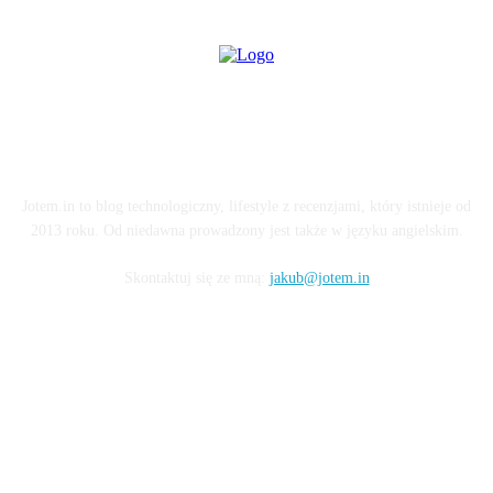
O BLOGU
Jotem.in to blog technologiczny, lifestyle z recenzjami, który istnieje od
2013 roku. Od niedawna prowadzony jest także w języku angielskim.
Skontaktuj się ze mną:
jakub@jotem.in
OBSERWUJ MNIE