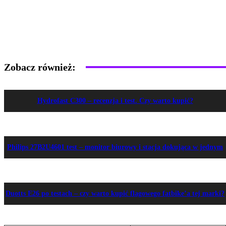
Zobacz również:
Hydrofast C300 – recenzja i test. Czy warto kupić?
Philips 27B2U4601 test – monitor biurowy i stacja dokująca w jednym
Duotts E26 po testach – czy warto kupić flagowego fatbike’a tej marki?