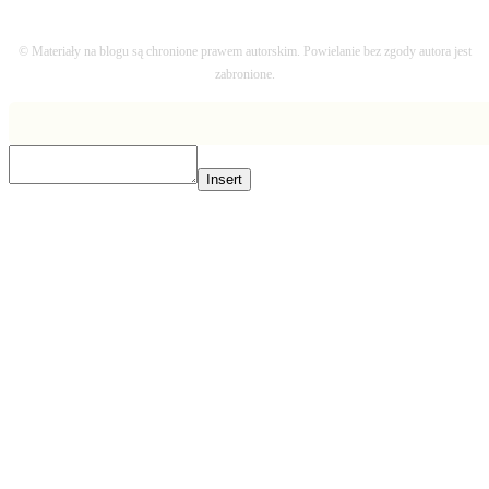
© Materiały na blogu są chronione prawem autorskim. Powielanie bez zgody autora jest
zabronione.
Insert