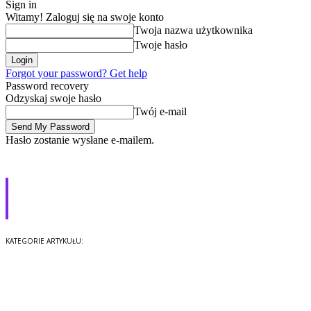
Sign in
Witamy! Zaloguj się na swoje konto
Twoja nazwa użytkownika
Twoje hasło
Forgot your password? Get help
Password recovery
Odzyskaj swoje hasło
Twój e-mail
Hasło zostanie wysłane e-mailem.
Na rynek wchodzi SSD 750 EVO
500 GB od Samsunga
Technologia
KATEGORIE ARTYKUŁU: