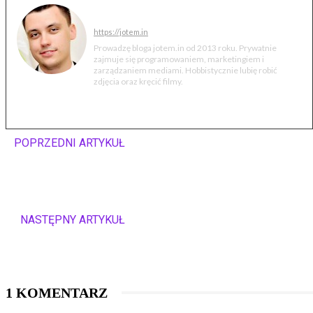
Jakub Markiewicz
https://jotem.in
Prowadzę bloga jotem.in od 2013 roku. Prywatnie
zajmuje się programowaniem, marketingiem i
zarządzaniem mediami. Hobbistycznie lubię robić
zdjęcia oraz kręcić filmy.
POPRZEDNI ARTYKUŁ
Nowa wersja
Smartwatcha Samsung
Gear 2
NASTĘPNY ARTYKUŁ
Philips Screeneo 2.0 –
nowe wcielenie
oryginalnego projektora
1 KOMENTARZ