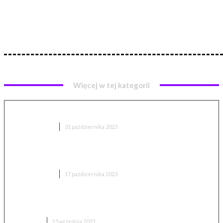
Więcej w tej kategorii
Procesor AMD Ryzen – wszystko, co musisz wiedzieć
TECHNOLOGIA
31 października 2023
Google Green Light: Czyli SI do zarządzania ruchem
ulicznym
TECHNOLOGIA
17 października 2023
Karta graficzna RTX 4070 Ti czy RTX 4080 – co
wybrać?
PORADNIK
15 września 2023