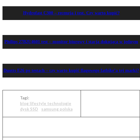
Hydrofast C300 – recenzja i test. Czy warto kupić?
Philips 27B2U4601 test – monitor biurowy i stacja dokująca w jednym
Duotts E26 po testach – czy warto kupić flagowego fatbike’a tej marki?
Tagi:
blog lifestyle technologie
dysk SSD
samsung polska