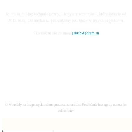
Jotem.in to blog technologiczny, lifestyle z recenzjami, który istnieje od
2013 roku. Od niedawna prowadzony jest także w języku angielskim.
Skontaktuj się ze mną:
jakub@jotem.in
OBSERWUJ MNIE
© Materiały na blogu są chronione prawem autorskim. Powielanie bez zgody autora jest
zabronione.