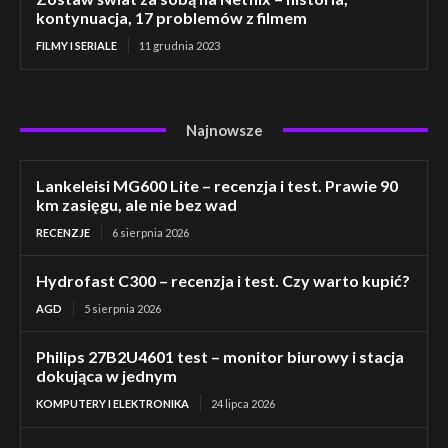
kontynuacja, 17 problemów z filmem
FILMY I SERIALE
11 grudnia 2023
Najnowsze
Lankeleisi MG600 Lite – recenzja i test. Prawie 90
km zasięgu, ale nie bez wad
RECENZJE
6 sierpnia 2026
Hydrofast C300 – recenzja i test. Czy warto kupić?
AGD
5 sierpnia 2026
Philips 27B2U4601 test – monitor biurowy i stacja
dokująca w jednym
KOMPUTERY I ELEKTRONIKA
24 lipca 2026