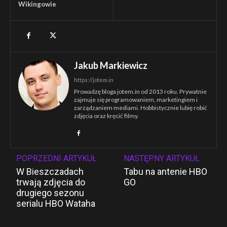
Wikingowie
Jakub Markiewicz
https://jotem.in
Prowadzę bloga jotem.in od 2013 roku. Prywatnie
zajmuje się programowaniem, marketingiem i
zarządzaniem mediami. Hobbistycznie lubię robić
zdjęcia oraz kręcić filmy.
POPRZEDNI ARTYKUŁ
NASTĘPNY ARTYKUŁ
W Bieszczadach
Tabu na antenie HBO
trwają zdjęcia do
GO
drugiego sezonu
serialu HBO Wataha