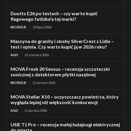
Duotts E26 po testach – czy warto kupić
flagowego fatbike’a tej marki?
RECENZJE
23 lipca 2026
Maszyna do granity i slushy SilverCrest z Lidla –
test i opinia. Czy warto kupić ją w 2026 roku?
AGD
25 czerwca 2026
MOVA Fresh 20 Sensus – recenzja szczoteczki
sonicznej z detektorem płytki nazębnej
RECENZJE
2 czerwca 2026
MOVA Stellar X10 – oczyszczacz powietrza, który
wygląda lepiej niż większość konkurencji
AGD
2 czerwca 2026
USIE T1 Pro – recenzja małej hulajnogi elektrycznej
do miasta