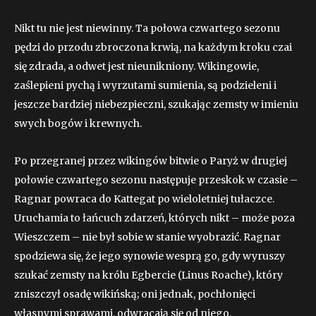
Nikt tu nie jest niewinny. Ta połowa czwartego sezonu
pędzi do przodu zbroczona krwią, na każdym kroku czai
się zdrada, a odwet jest nieunikniony. Wikingowie,
zaślepieni pychą i wyrzutami sumienia, są podzieleni i
jeszcze bardziej niebezpieczni, szukając zemsty w imieniu
swych bogów i krewnych.
Po przegranej przez wikingów bitwie o Paryż w drugiej
połowie czwartego sezonu następuje przeskok w czasie –
Ragnar powraca do Kattegat po wieloletniej tułaczce.
Uruchamia to łańcuch zdarzeń, których nikt – może poza
Wieszczem – nie był sobie w stanie wyobrazić. Ragnar
spodziewa się, że jego synowie wesprą go, gdy wyruszy
szukać zemsty na królu Egbercie (Linus Roache), który
zniszczył osadę wikińską; oni jednak, pochłonięci
własnymi sprawami, odwracają się od niego.