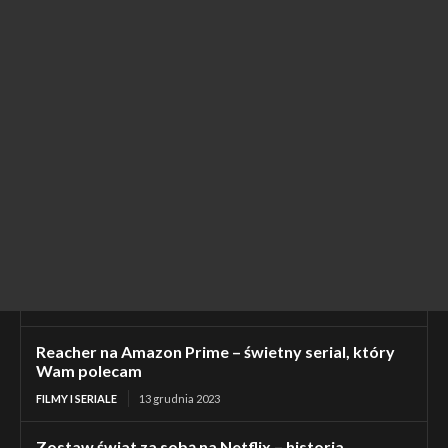
Reacher na Amazon Prime – świetny serial, który
Wam polecam
FILMY I SERIALE
13 grudnia 2023
Zostaw świat za sobą na Netflix – historia,