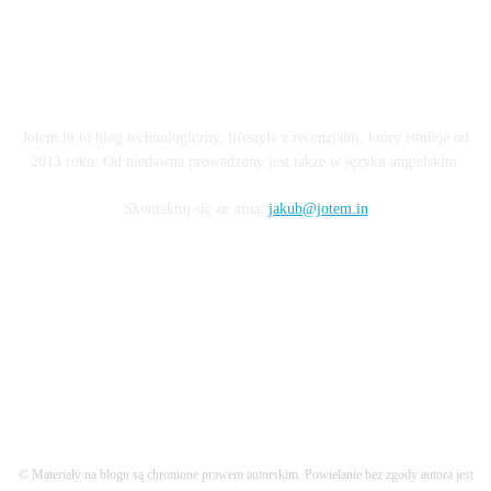
O BLOGU
Jotem.in to blog technologiczny, lifestyle z recenzjami, który istnieje od
2013 roku. Od niedawna prowadzony jest także w języku angielskim.
Skontaktuj się ze mną:
jakub@jotem.in
OBSERWUJ MNIE
© Materiały na blogu są chronione prawem autorskim. Powielanie bez zgody autora jest