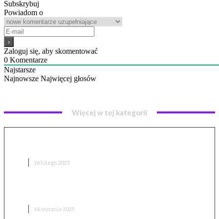
Subskrybuj
Powiadom o
Zaloguj się, aby skomentować
0
Komentarze
Najstarsze
Najnowsze
Najwięcej głosów
Więcej w tej kategorii
„Gramy razem” w Foundation – budujemy
średniowieczne miasto
GRY
16 lutego 2025
The Blood of Dawnwalker – nowy rozdział od
weteranów Wiedźmina i Cyberpunka
GRY
14 stycznia 2025