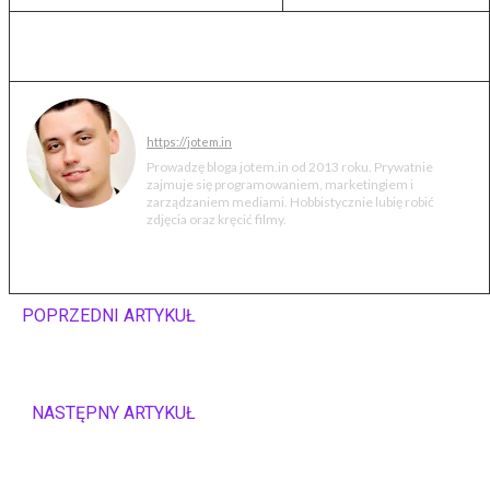
Jakub Markiewicz
https://jotem.in
Prowadzę bloga jotem.in od 2013 roku. Prywatnie
zajmuje się programowaniem, marketingiem i
zarządzaniem mediami. Hobbistycznie lubię robić
zdjęcia oraz kręcić filmy.
POPRZEDNI ARTYKUŁ
Ciekawe gry na Android:
Stickman Downhill
NASTĘPNY ARTYKUŁ
Sniper Elite 3 – recenzja
(wideo)