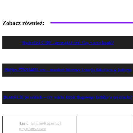
Zobacz również:
Hydrofast C300 – recenzja i test. Czy warto kupić?
Philips 27B2U4601 test – monitor biurowy i stacja dokująca w jednym
Duotts E26 po testach – czy warto kupić flagowego fatbike’a tej marki?
Tagi:
GrajmyRazem.pl
gry planszowe