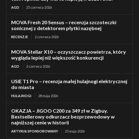
AGD
25 czerwca 2026
MOVA Fresh 20 Sensus – recenzja szczoteczki
sonicznej z detektorem płytki nazębnej
RECENZJE
2 czerwca 2026
MOVA Stellar X10 – oczyszczacz powietrza, który
wygląda lepiej niż większość konkurencji
AGD
2 czerwca 2026
USIE T1 Pro – recenzja małej hulajnogi elektrycznej
do miasta
HULAJNOGI
28 maja 2026
OKAZJA – JIGOO C200 za 349 zł w Zigbuy.
Bestsellerowy odkurzacz bezprzewodowy w
najniższej cenie w historii
ARTYKUŁ SPONSOROWANY
25 maja 2026