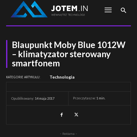
Blaupunkt Moby Blue 1012W
– klimatyzator sterowany
smartfonem
Technologia
KATEGORIE ARTYKUŁU:
Przeczytasz w:
1
min.
Opublikowany:
14 maja 2017
- Reklama -