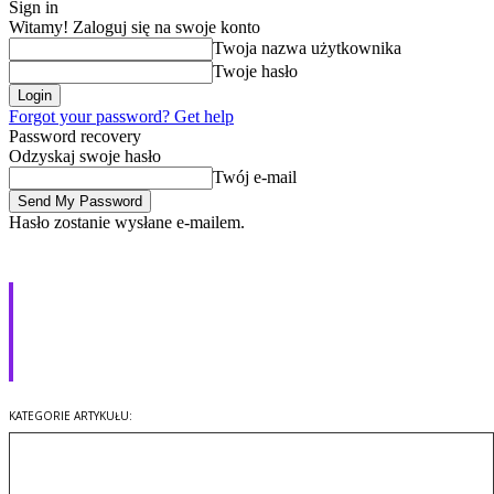
Sign in
Witamy! Zaloguj się na swoje konto
Twoja nazwa użytkownika
Twoje hasło
Forgot your password? Get help
Password recovery
Odzyskaj swoje hasło
Twój e-mail
Hasło zostanie wysłane e-mailem.
Sztuczna inteligencja opisze, co
widzi Twój aparat. Google Lens
w Sony Xperia XZ2
Technologia
KATEGORIE ARTYKUŁU: