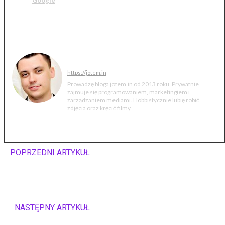
Google
Jakub Markiewicz
https://jotem.in
Prowadzę bloga jotem.in od 2013 roku. Prywatnie
zajmuje się programowaniem, marketingiem i
zarządzaniem mediami. Hobbistycznie lubię robić
zdjęcia oraz kręcić filmy.
POPRZEDNI ARTYKUŁ
Family Hub 3.0 – centrum
zarządzania inteligentnym
domem
NASTĘPNY ARTYKUŁ
Audio Video Show 2018: