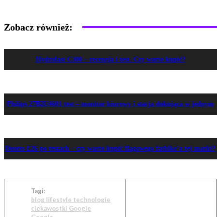
Zobacz również:
Hydrofast C300 – recenzja i test. Czy warto kupić?
Philips 27B2U4601 test – monitor biurowy i stacja dokująca w jednym
Duotts E26 po testach – czy warto kupić flagowego fatbike’a tej marki?
Tagi:
blog lifestyle technologie
ciekawostki Google