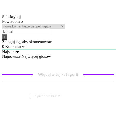
Odwiedź największą w
Polsce strefę winyli
Subskrybuj
Powiadom o
Zaloguj się, aby skomentować
0
Komentarze
Najstarsze
Najnowsze
Najwięcej głosów
Więcej w tej kategorii
Procesor AMD Ryzen – wszystko, co musisz wiedzieć
TECHNOLOGIA
31 października 2023
Google Green Light: Czyli SI do zarządzania ruchem
ulicznym