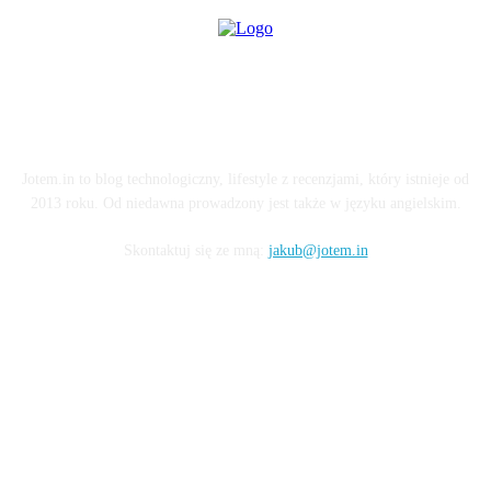
O BLOGU
Jotem.in to blog technologiczny, lifestyle z recenzjami, który istnieje od
2013 roku. Od niedawna prowadzony jest także w języku angielskim.
Skontaktuj się ze mną:
jakub@jotem.in
OBSERWUJ MNIE