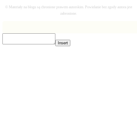
© Materiały na blogu są chronione prawem autorskim. Powielanie bez zgody autora jest
zabronione.
Insert