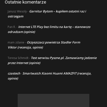
Ostatnie komentarze
Garnitur Bytom – kupiłem ostatni raz i
Janusz Wesoly
-
ostrzegam
Internet LTE Play bez limitu na kartę – stanowczo
Pan R.
-
odradzam (opinie)
Oczyszczacz powietrza Stadler Form
mam zdanie
-
Viktor (recenzja, opinie)
Test serwisu Pyszne.pl. Zamawiamy jedzenie
Teresa Schmidt
-
przez Internet (opinie)
czastech
Smartwatch Xiaomi Huami AMAZFIT (recenzja,
-
opinie)