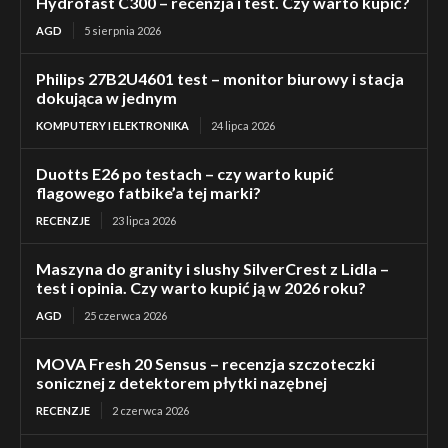
Hydrofast C300 – recenzja i test. Czy warto kupić?
AGD
5 sierpnia 2026
Philips 27B2U4601 test – monitor biurowy i stacja
dokująca w jednym
KOMPUTERY I ELEKTRONIKA
24 lipca 2026
Duotts E26 po testach – czy warto kupić
flagowego fatbike’a tej marki?
RECENZJE
23 lipca 2026
Maszyna do granity i slushy SilverCrest z Lidla –
test i opinia. Czy warto kupić ją w 2026 roku?
AGD
25 czerwca 2026
MOVA Fresh 20 Sensus – recenzja szczoteczki
sonicznej z detektorem płytki nazębnej
RECENZJE
2 czerwca 2026