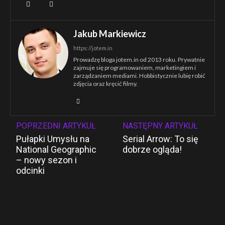
Jakub Markiewicz
https://jotem.in
Prowadzę bloga jotem.in od 2013 roku. Prywatnie
zajmuje się programowaniem, marketingiem i
zarządzaniem mediami. Hobbistycznie lubię robić
zdjęcia oraz kręcić filmy.
POPRZEDNI ARTYKUŁ
NASTĘPNY ARTYKUŁ
Pułapki Umysłu na
Serial Arrow: To się
National Geographic
dobrze ogląda!
– nowy sezon i
odcinki