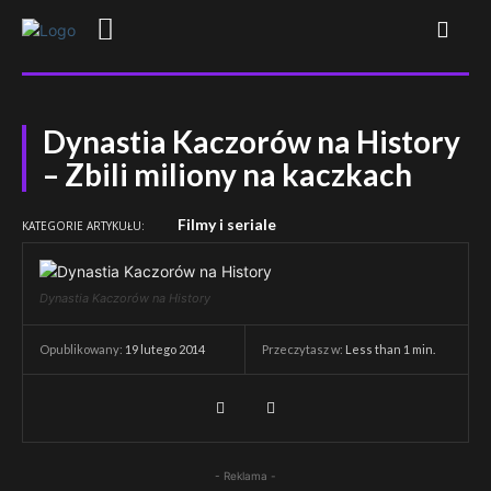
Dynastia Kaczorów na History
– Zbili miliony na kaczkach
Filmy i seriale
KATEGORIE ARTYKUŁU:
Dynastia Kaczorów na History
Przeczytasz w:
Less than 1
min.
Opublikowany:
19 lutego 2014
- Reklama -