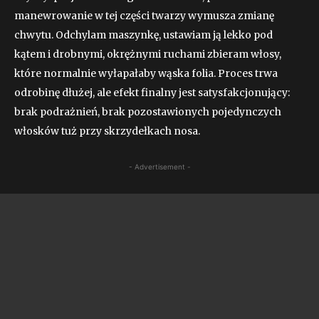
manewrowanie w tej części twarzy wymusza zmianę
chwytu. Odchylam maszynkę, ustawiam ją lekko pod
kątem i drobnymi, okrężnymi ruchami zbieram włosy,
które normalnie wyłapałaby wąska folia. Proces trwa
odrobinę dłużej, ale efekt finalny jest satysfakcjonujący:
brak podrażnień, brak pozostawionych pojedynczych
włosków tuż przy skrzydełkach nosa.
- Advertisement -