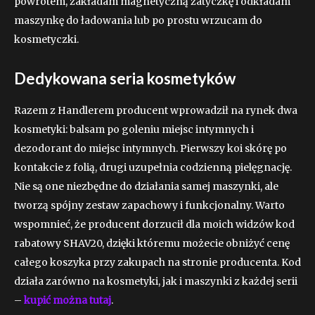
powrotem, zakładam magnetyczną zatyczkę i odkładam
maszynkę do ładowania lub po prostu wrzucam do
kosmetyczki.
Dedykowana seria kosmetyków
Razem z Handlerem producent wprowadził na rynek dwa
kosmetyki: balsam po goleniu
miejsc intymnych
i
dezodorant
do miejsc intymnych
. Pierwszy koi skórę po
kontakcie z folią, drugi uzupełnia codzienną pielęgnację.
Nie są one niezbędne do działania samej maszynki, ale
tworzą spójny zestaw zapachowy i funkcjonalny.
Warto
wspomnieć, że producent dorzucił dla moich widzów kod
rabatowy SHAV20, dzięki któremu możecie obniżyć cenę
całego koszyka przy zakupach na stronie producenta. Kod
działa zarówno na kosmetyki, jak i maszynki z każdej serii
–
kupić można tutaj
.