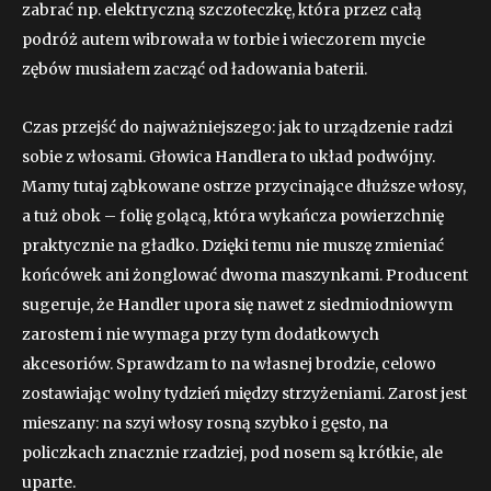
zabrać np. elektryczną szczoteczkę, która przez całą
podróż autem wibrowała w torbie i wieczorem mycie
zębów musiałem zacząć od ładowania baterii.
Czas przejść do najważniejszego: jak to urządzenie radzi
sobie z włosami. Głowica Handlera to układ podwójny.
Mamy tutaj ząbkowane ostrze przycinające dłuższe włosy,
a tuż obok – folię golącą, która wykańcza powierzchnię
praktycznie na gładko. Dzięki temu nie muszę zmieniać
końcówek ani żonglować dwoma maszynkami. Producent
sugeruje, że Handler upora się nawet z siedmiodniowym
zarostem i nie wymaga przy tym dodatkowych
akcesoriów. Sprawdzam to na własnej brodzie, celowo
zostawiając wolny tydzień między strzyżeniami. Zarost jest
mieszany: na szyi włosy rosną szybko i gęsto, na
policzkach znacznie rzadziej, pod nosem są krótkie, ale
uparte.