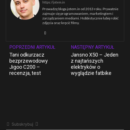
https://jotem.in
Prowadzę bloga jotem.in od 2013 roku. Prywatnie
zajmuje się programowaniem, marketingiem i
zarządzaniem mediami. Hobbistycznie lubię robić
zdjęcia oraz kręcić filmy.
POPRZEDNI ARTYKUŁ
NASTĘPNY ARTYKUŁ
Tani odkurzacz
Jansno X50 – Jeden
bezprzewodowy
z najtańszych
Jigoo C200 –
elektryków o
recenzja, test
wyglądzie fatbike
Subskrybuj