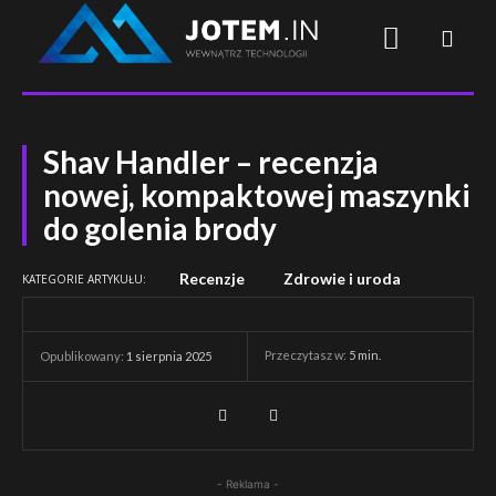
Shav Handler – recenzja
nowej, kompaktowej maszynki
do golenia brody
Recenzje
Zdrowie i uroda
KATEGORIE ARTYKUŁU:
Przeczytasz w:
5
min.
Opublikowany:
1 sierpnia 2025
- Reklama -