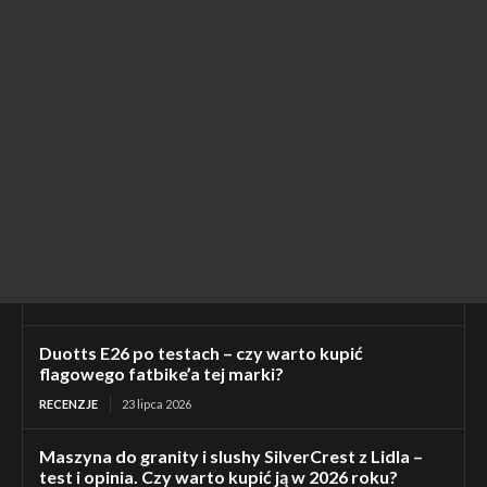
Duotts E26 po testach – czy warto kupić
flagowego fatbike’a tej marki?
RECENZJE
23 lipca 2026
Maszyna do granity i slushy SilverCrest z Lidla –
test i opinia. Czy warto kupić ją w 2026 roku?