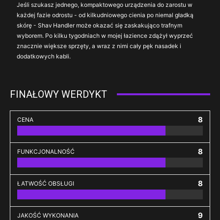
Jeśli szukasz jednego, kompaktowego urządzenia do zarostu w
każdej fazie odrostu - od kilkudniowego cienia po niemal gładką
skórę - Shav Handler może okazać się zaskakująco trafnym
wyborem. Po kilku tygodniach w mojej łazience zdążył wyprzeć
znacznie większe sprzęty, a wraz z nimi cały pęk nasadek i
dodatkowych kabli.
FINAŁOWY WERDYKT
8
CENA
8
FUNKCJONALNOŚĆ
8
ŁATWOŚĆ OBSŁUGI
9
JAKOŚĆ WYKONANIA