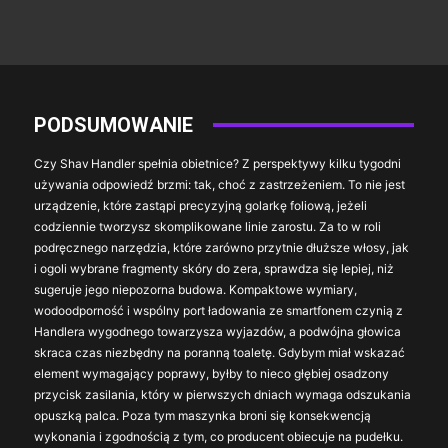
PODSUMOWANIE
Czy Shav Handler spełnia obietnice? Z perspektywy kilku tygodni
używania odpowiedź brzmi: tak, choć z zastrzeżeniem. To nie jest
urządzenie, które zastąpi precyzyjną golarkę foliową, jeżeli
codziennie tworzysz skomplikowane linie zarostu. Za to w roli
podręcznego narzędzia, które zarówno przytnie dłuższe włosy, jak
i ogoli wybrane fragmenty skóry do zera, sprawdza się lepiej, niż
sugeruje jego niepozorna budowa. Kompaktowe wymiary,
wodoodporność i wspólny port ładowania ze smartfonem czynią z
Handlera wygodnego towarzysza wyjazdów, a podwójna głowica
skraca czas niezbędny na poranną toaletę. Gdybym miał wskazać
element wymagający poprawy, byłby to nieco głębiej osadzony
przycisk zasilania, który w pierwszych dniach wymaga odszukania
opuszką palca. Poza tym maszynka broni się konsekwencją
wykonania i zgodnością z tym, co producent obiecuje na pudełku.