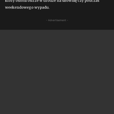
który osłoni ostrze w drodze na siłownię czy podczas
weekendowego wypadu.
- Advertisement -