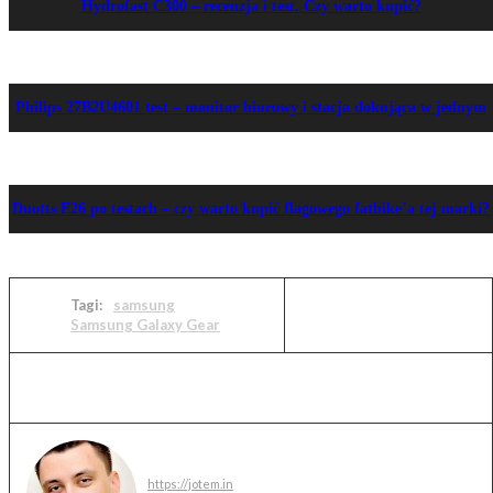
Hydrofast C300 – recenzja i test. Czy warto kupić?
Philips 27B2U4601 test – monitor biurowy i stacja dokująca w jednym
Duotts E26 po testach – czy warto kupić flagowego fatbike’a tej marki?
Tagi:
samsung
Samsung Galaxy Gear
Jakub Markiewicz
https://jotem.in