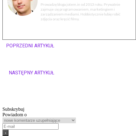
Prowadzę bloga jotem.in od 2013 roku. Prywatnie
zajmuje się programowaniem, marketingiem i
zarządzaniem mediami. Hobbistycznie lubię robić
zdjęcia oraz kręcić filmy.
POPRZEDNI ARTYKUŁ
Mazda Design 2014. Oto
zwycięskie projekty
NASTĘPNY ARTYKUŁ
Nokia Treasure Tag –
gadżet dla
zapominalskich już
w Polsce
Subskrybuj
Powiadom o