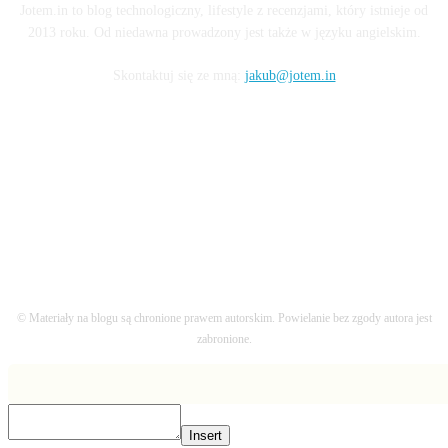
Jotem.in to blog technologiczny, lifestyle z recenzjami, który istnieje od
2013 roku. Od niedawna prowadzony jest także w języku angielskim.
Skontaktuj się ze mną:
jakub@jotem.in
OBSERWUJ MNIE
© Materiały na blogu są chronione prawem autorskim. Powielanie bez zgody autora jest
zabronione.
Insert