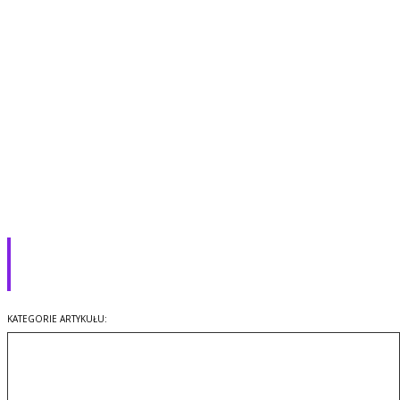
Stwórz aplikację do Samsung
Gear 2 i wygraj 100 tys. dolarów
Konkursy
Technologia
KATEGORIE ARTYKUŁU: