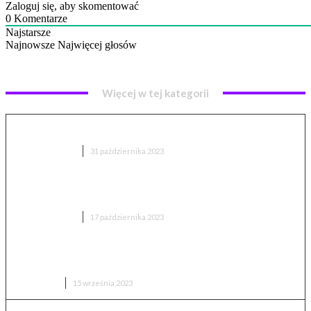
Zaloguj się, aby skomentować
0
Komentarze
Najstarsze
Najnowsze
Najwięcej głosów
Więcej w tej kategorii
Procesor AMD Ryzen – wszystko, co musisz wiedzieć
TECHNOLOGIA
31 października 2023
Google Green Light: Czyli SI do zarządzania ruchem
ulicznym
TECHNOLOGIA
17 października 2023
Karta graficzna RTX 4070 Ti czy RTX 4080 – co
wybrać?
PORADNIK
15 września 2023