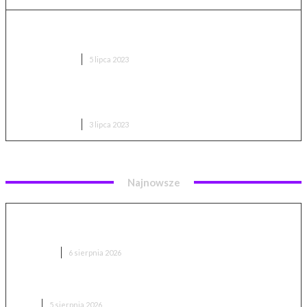
WC-135R Constant Phoenix: Oko w niebie w
poszukiwaniu jądrowych tajemnic
TECHNOLOGIA
5 lipca 2023
Paradoks klimatyzacji. Chłodzi pomieszczenia,
ogrzewa klimat
TECHNOLOGIA
3 lipca 2023
Najnowsze
Lankeleisi MG600 Lite – recenzja i test. Prawie 90 km
zasięgu, ale nie bez wad
RECENZJE
6 sierpnia 2026
Hydrofast C300 – recenzja i test. Czy warto kupić?
AGD
5 sierpnia 2026