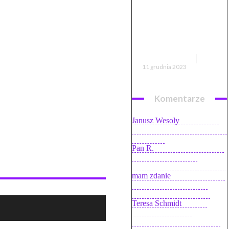
historia,
kontynuacja, 17
problemów z
filmem
FILMY I SERIALE
11 grudnia 2023
Komentarze
Janusz Wesoly
on
Garnitur
Bytom – kupiłem ostatni raz i
ostrzegam
Pan R.
on
Internet LTE Play
bez limitu na kartę –
stanowczo odradzam (opinie)
mam zdanie
on
Oczyszczacz
powietrza Stadler Form
Viktor (recenzja, opinie)
Teresa Schmidt
on
Test
serwisu Pyszne.pl.
Zamawiamy jedzenie przez