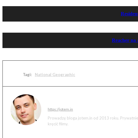
Resident
Reacher na 
Tagi:
National Geographic
Jakub Markiewicz
https://jotem.in
Prowadzę bloga jotem.in od 2013 roku. Prywatnie 
kręcić filmy.