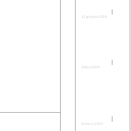
pozycje w 2024
FILMY I SERIALE
12 grudnia 2024
Chicago P.D.:
Popularny serial o
grupie
dochodzeniowej
FILMY I SERIALE
4 lipca 2024
Resident Alien:
Komediowa
odyseja z
odległej
galaktyki
FILMY I SERIALE
8 marca 2024