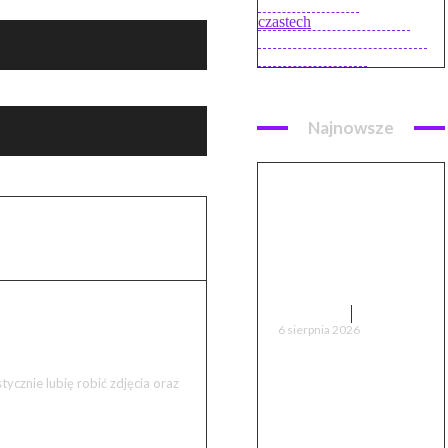
Internet (opinie)
czastech
on
Smartwatch
Xiaomi Huami AMAZFIT
(recenzja, opinie)
Najnowsze
Lankeleisi MG600
Lite – recenzja i
test. Prawie 90
km zasięgu, ale
nie bez wad
RECENZJE
6 sierpnia 2026
cznie lubię robić zdjęcia oraz
Hydrofast C300 –
recenzja i test.
Czy warto kupić?