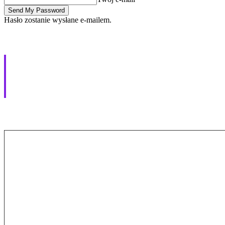
Hasło zostanie wysłane e-mailem.
National Geographic krę
Starnawskim