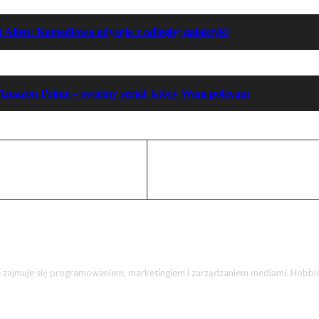
 Alien: Komediowa odyseja z odległej galaktyki
Amazon Prime – świetny serial, który Wam polecam
zajmuje się programowaniem, marketingiem i zarządzaniem mediami. Hobbisty