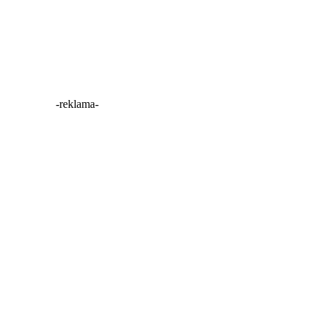
ał o sobie, swojej pracy, współpracy z National Geographi
 na swoich antenach na całym świecie.
-reklama-