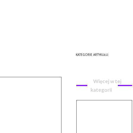
ysztofie
KATEGORIE ARTYKUŁU:
Filmy i seriale
Więcej w tej
kategorii
Platforma
streamingowa
Max:
Najpopularniejsze