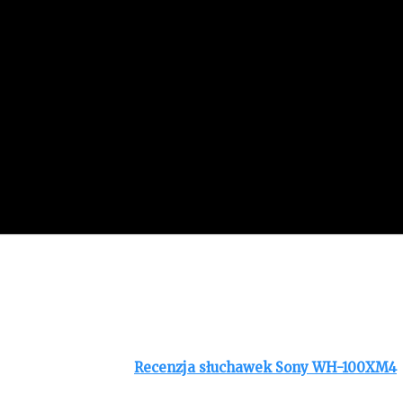
tego typu sprzętu. Jak sprawują się w praktyce i czy war
tać w tym artykule:
Recenzja słuchawek Sony WH-100XM4
órego znalazło się etui ze słuchawkami. W najnowszej wers