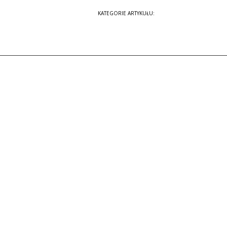
Recenzje
KATEGORIE ARTYKUŁU:
Sprzęt audio