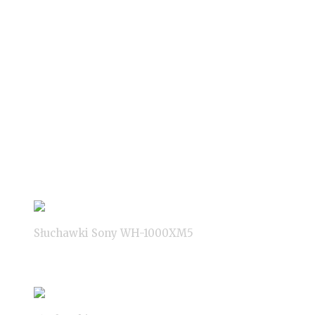
Słuchawki Sony WH-1000XM5
Warto dodać, że etui zamykane jest na suwak, a w jego ś