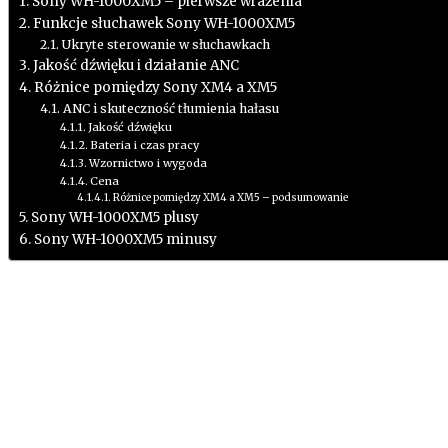
Sony WH-1000XM5 – pierwsze wrażenia
Funkcje słuchawek Sony WH-1000XM5
Ukryte sterowanie w słuchawkach
Jakość dźwięku i działanie ANC
Różnice pomiędzy Sony XM4 a XM5
ANC i skuteczność tłumienia hałasu
Jakość dźwięku
Bateria i czas pracy
Wzornictwo i wygoda
Cena
Różnice pomiędzy XM4 a XM5 – podsumowanie
Sony WH-1000XM5 plusy
Sony WH-1000XM5 minusy
Sony WH-1000XM5 to bezprzewodowe słuchawki z funkcją tł
Sony WH-1000XM5 – pierwsze wra
Słuchawki wypożyczyłem od producenta razem z modelem 
opakowania. Oczywiście, jeżeli możemy je tak nazwać. Mo