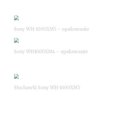
etykieta jest sklejona – naruszona jest do wyrzucenia.
Sony WH-1000XM5 – opakowanie
Sony WH1000XM4 – opakowanie
Wewnątrz kartonu znajdziemy twarde i sztywne etui podró
Słuchawki Sony WH-1000XM5
W chwili pisania tej recenzji, model XM5 kosztuje 1800 zł