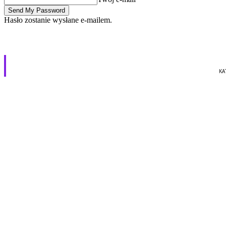
Hasło zostanie wysłane e-mailem.
I stało się. Mam żonę
KA