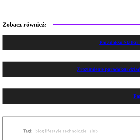
Zobacz również:
Paradoksu Statku 
Zrozumienie paradoksu dziadka
Par
Tagi:
blog lifestyle technologie
ślub