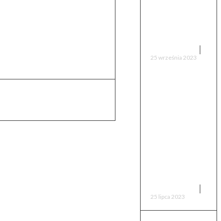
naprawiany
obiekt
przestaje być
tym samym?
CIEKAWOSTKI
25 września 2023
Zrozumienie
paradoksu
51
dziadka: Co
by stało się,
gdybyś
przeniósł się
w czasie i
zabił swojego
ną. Nie obyło się bez
dziadka?
ęci 🙂
CIEKAWOSTKI
25 lipca 2023
e sprawy, o ile szczegółów
ch i wszystko się liczy.