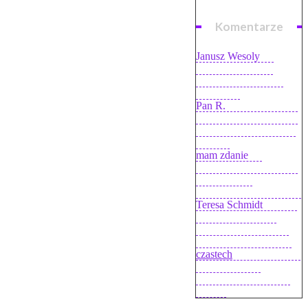
Komentarze
Janusz Wesoly
on
Garnitur Bytom –
kupiłem ostatni raz i
ostrzegam
Pan R.
on
Internet LTE
Play bez limitu na kartę
– stanowczo odradzam
(opinie)
mam zdanie
on
Oczyszczacz powietrza
Stadler Form
Viktor (recenzja, opinie)
Teresa Schmidt
on
Test
serwisu Pyszne.pl.
Zamawiamy jedzenie
przez Internet (opinie)
czastech
on
Smartwatch
Xiaomi Huami
AMAZFIT (recenzja,
opinie)