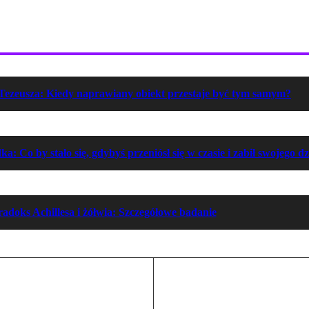
Tezeusza: Kiedy naprawiany obiekt przestaje być tym samym?
: Co by stało się, gdybyś przeniósł się w czasie i zabił swojego d
adoks Achillesa i żółwia: Szczegółowe badanie