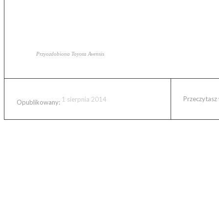
Przyozdobiona Toyota Avensis
Przeczytasz
1 sierpnia 2014
Opublikowany:
-
Dokładnie 26 lipca tego roku, o około 15.30 moja narzeczon
wzruszeń, długich i wyczerpujących przygotowań i mnóst
Planowanie i organizacja wesela to bardzo wyczerpujący i
trzeba zadbać. Nawet o takie, które pozornie wydają się ni