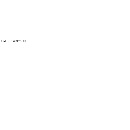
Ciekawostki
TEGORIE ARTYKUŁU: