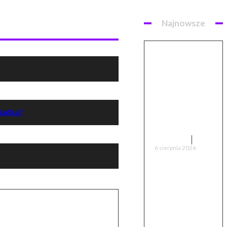
Najnowsze
Lankeleisi
MG600 Lite –
recenzja i
test. Prawie
90 km
zasięgu, ale
ziadka?
nie bez wad
RECENZJE
6 sierpnia 2026
Hydrofast
C300 –
recenzja i
test. Czy
warto kupić?