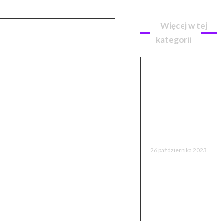
Więcej w tej
kategorii
Lego Dune:
Jak sztuczna
inteligencja
ożywiła świat
Franka
Herberta
CIEKAWOSTKI
26 października 2023
Paradoksu
Statku
Tezeusza:
Kiedy