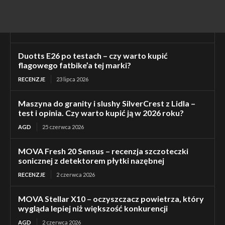
Duotts E26 po testach – czy warto kupić
flagowego fatbike’a tej marki?
RECENZJE
23 lipca 2026
Maszyna do granity i slushy SilverCrest z Lidla –
test i opinia. Czy warto kupić ją w 2026 roku?
AGD
25 czerwca 2026
MOVA Fresh 20 Sensus – recenzja szczoteczki
sonicznej z detektorem płytki nazębnej
RECENZJE
2 czerwca 2026
MOVA Stellar X10 – oczyszczacz powietrza, który
wygląda lepiej niż większość konkurencji
AGD
2 czerwca 2026