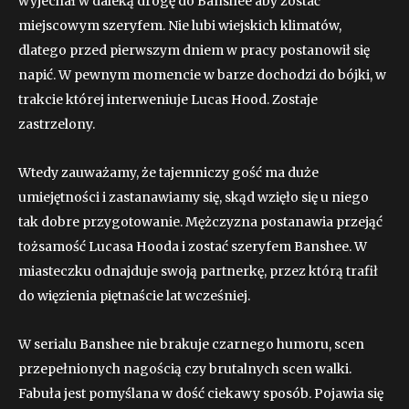
wyjechał w daleką drogę do Banshee aby zostać
miejscowym szeryfem. Nie lubi wiejskich klimatów,
dlatego przed pierwszym dniem w pracy postanowił się
napić. W pewnym momencie w barze dochodzi do bójki, w
trakcie której interweniuje Lucas Hood. Zostaje
zastrzelony.
Wtedy zauważamy, że tajemniczy gość ma duże
umiejętności i zastanawiamy się, skąd wzięło się u niego
tak dobre przygotowanie. Mężczyzna postanawia przejąć
tożsamość Lucasa Hooda i zostać szeryfem Banshee. W
miasteczku odnajduje swoją partnerkę, przez którą trafił
do więzienia piętnaście lat wcześniej.
W serialu Banshee nie brakuje czarnego humoru, scen
przepełnionych nagością czy brutalnych scen walki.
Fabuła jest pomyślana w dość ciekawy sposób. Pojawia się