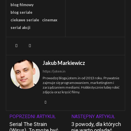
blog filmowy
blog seriale
ciekawe seriale
cinemax
serial akcji
Jakub Markiewicz
https://jotem.in
Prowadzę bloga jotem.in od 2013 roku. Prywatnie
zajmuje się programowaniem, marketingiem i
zarządzaniem mediami. Hobbistycznie lubię robić
zdjęcia oraz kręcić filmy.
POPRZEDNI ARTYKUŁ
NASTĘPNY ARTYKUŁ
Serial The Strain
3 powody, dla których
(Wirus). To może być
nie warto oglądać