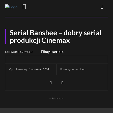
Serial Banshee – dobry serial
produkcji Cinemax
Filmy i seriale
KATEGORIE ARTYKUŁU:
Przeczytasz w:
1
min.
Opublikowany:
4 września 2014
- Reklama -