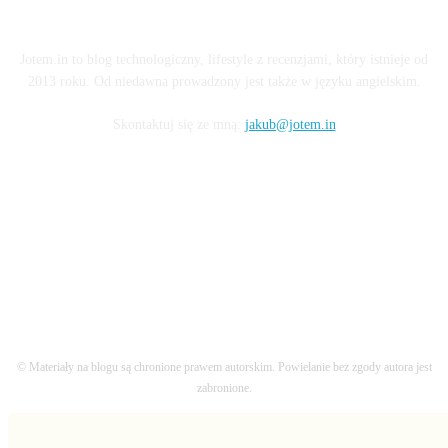
O BLOGU
Jotem.in to blog technologiczny, lifestyle z recenzjami, który istnieje od
2013 roku. Od niedawna prowadzony jest także w języku angielskim.
Skontaktuj się ze mną:
jakub@jotem.in
OBSERWUJ MNIE
© Materiały na blogu są chronione prawem autorskim. Powielanie bez zgody autora jest
zabronione.