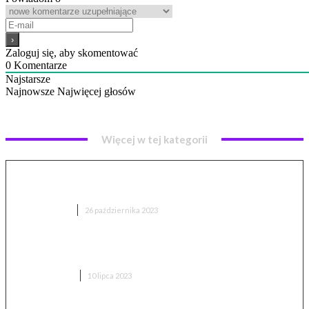
Zaloguj się, aby skomentować
0
Komentarze
Najstarsze
Najnowsze
Najwięcej głosów
Więcej w tej kategorii
Lego Dune: Jak sztuczna inteligencja ożywiła świat
Franka Herberta
CIEKAWOSTKI
26 października 2023
Postać kobieca we współczesnym kinie. Dlaczego są
takie kiepskie?
FILMY I SERIALE
10 lipca 2023
Dlaczego swędzi nas skóra? Mechanizmy i znaczenie