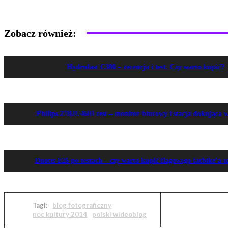
Zobacz również:
Hydrofast C300 – recenzja i test. Czy warto kupić?
Philips 27B2U4601 test – monitor biurowy i stacja dokująca 
Duotts E26 po testach – czy warto kupić flagowego fatbike’a t
Tagi:
blog fotograficzny
noc kultury 2014
polski wideoblog