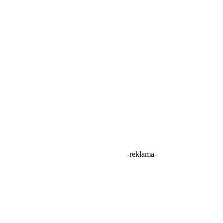
I jeszcze galeria zdjęć:
-reklama-