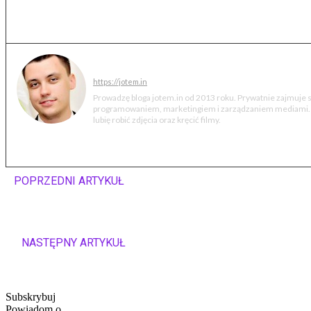
Jakub Markiewicz
https://jotem.in
Prowadzę bloga jotem.in od 2013 roku. Prywatnie zajmuje s
programowaniem, marketingiem i zarządzaniem mediami. 
lubię robić zdjęcia oraz kręcić filmy.
POPRZEDNI ARTYKUŁ
Nazywam się Jakub, jestem
wykładowcą
NASTĘPNY ARTYKUŁ
Lubelskie Klasyki Nocą już trzeci
rok w Lublinie
Subskrybuj
Powiadom o