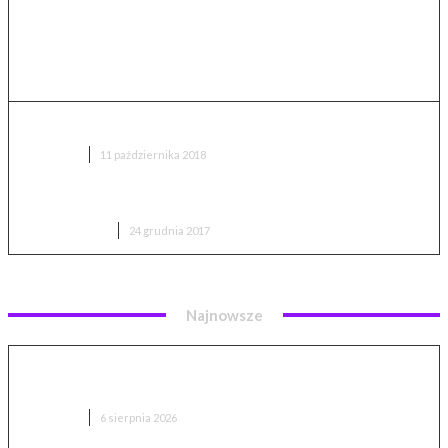
Refurbed czyli wirtualny rynek odnowionego sprzętu
LIFESTYLE
11 października 2018
REGULAMIN KONKURSU “Wyciskarka nie do soków!”
BEZ KATEGORII
24 grudnia 2017
Najnowsze
Lankeleisi MG600 Lite – recenzja i test. Prawie 90 km
zasięgu, ale nie bez wad
RECENZJE
6 sierpnia 2026